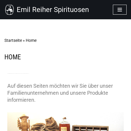
Emil Reiher Spirituosen
Zum
Inhalt
springen
Startseite
»
Home
HOME
HERZLICH WILLKOMMEN AUF DER HOMEPAGE VON EMIL REIHER SPIRITUOSEN – EIN UNTERNEHMEN MIT TRADITION SEIT 1919.
Auf diesen Seiten möchten wir Sie über unser
Familienunternehmen und unsere Produkte
informieren.