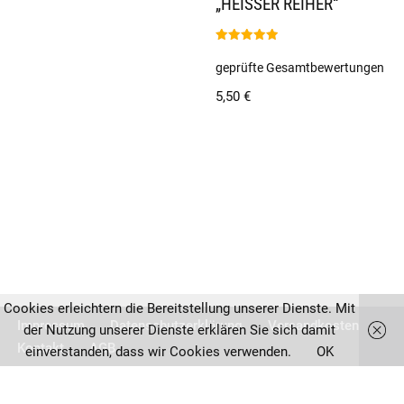
„HEISSER REIHER“
Bewertet
mit
geprüfte Gesamtbewertungen
5.00
von 5
5,50
€
Cookies erleichtern die Bereitstellung unserer Dienste. Mit
Impressum
Datenschutzerklärung
Versandkosten
der Nutzung unserer Dienste erklären Sie sich damit
Kontakt
AGB
einverstanden, dass wir Cookies verwenden.
OK
Vertrag widerrufen