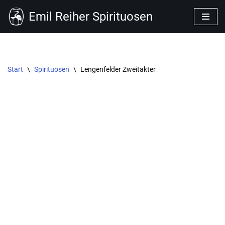
Emil Reiher Spirituosen
Zum
Inhalt
springen
Start
\
Spirituosen
\
Lengenfelder Zweitakter